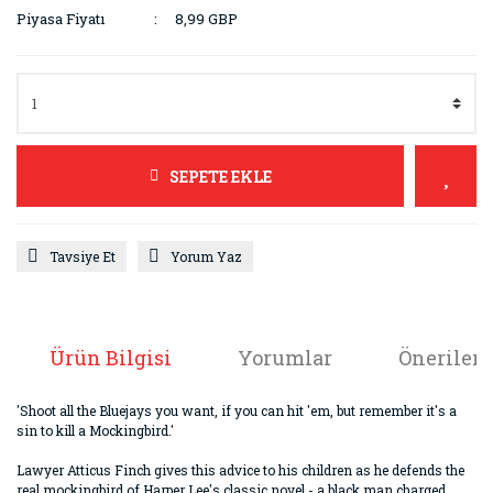
Piyasa Fiyatı
8,99 GBP
SEPETE EKLE
Tavsiye Et
Yorum Yaz
Ürün Bilgisi
Yorumlar
Önerileri
'Shoot all the Bluejays you want, if you can hit 'em, but remember it's a
sin to kill a Mockingbird.'
Lawyer Atticus Finch gives this advice to his children as he defends the
real mockingbird of Harper Lee's classic novel - a black man charged