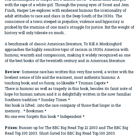
with the rape of a white girl. Through the young eyes of Scout and Jem
Finch, Harper Lee explores with exuberant humour the irrationality of
adult attitudes to race and class in the Deep South of the 1930s. The
conscience of a town steeped in prejudice, violence and hypocrisy is
pricked by the stamina of one man's struggle for justice. But the weight of
history will only tolerate so much...
A benchmark of classic American literature, To Kill A Mockingbird
approaches the highly sensitive topic of racism in 1930s America with
humour, warmth and compassion, making it widely recognised as one
of the best books of the twentieth century and in American literature.
Review:
Someone rare has written this very fine novel, a writer with the
liveliest sense of life and the warmest, most authentic humour. A
touching book; and so funny, so likeable * Truman Capote *
There is humour as well as tragedy in this book, besides its faint note of
hope for human nature; and it is delightfully written in the now familiar
Southern tradition * Sunday Times *
Her book is lifted...into the rare company of those that linger in the
memory... * Bookman *
No one ever forgets this book * Independent *
Prizes:
Runner-up for The BBC Big Read Top 21 2003 and The BBC Big
Read Top 100 2003. Short-listed for BBC Big Read Top 100 2003.