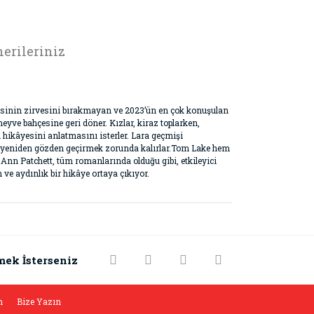
erileriniz
tesinin zirvesini bırakmayan ve 2023’ün en çok konuşulan
yve bahçesine geri döner. Kızlar, kiraz toplarken,
hikâyesini anlatmasını isterler. Lara geçmişi
şeyi yeniden gözden geçirmek zorunda kalırlar.Tom Lake hem
n Patchett, tüm romanlarında olduğu gibi, etkileyici
 ve aydınlık bir hikâye ortaya çıkıyor.
rak tarafımıza iletebilirsiniz.
mek İsterseniz
m
Bize Yazın