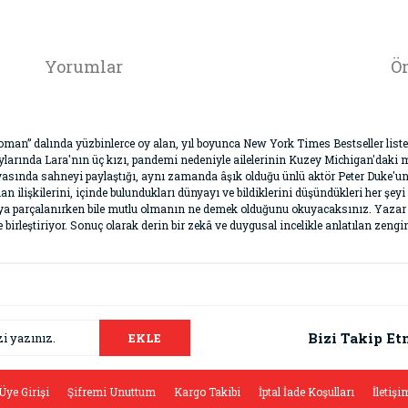
Yorumlar
Ön
man” dalında yüzbinlerce oy alan, yıl boyunca New York Times Bestseller lis
arında Lara'nın üç kızı, pandemi nedeniyle ailelerinin Kuzey Michigan'daki me
yasında sahneyi paylaştığı, aynı zamanda âşık olduğu ünlü aktör Peter Duke'un 
lan ilişkilerini, içinde bulundukları dünyayı ve bildiklerini düşündükleri her 
parçalanırken bile mutlu olmanın ne demek olduğunu okuyacaksınız. Yazar An
birleştiriyor. Sonuç olarak derin bir zekâ ve duygusal incelikle anlatılan zengin
da ve diğer konularda yetersiz gördüğünüz noktaları öneri formunu kullana
Bu ürüne ilk yorumu siz yapın!
.
Bizi Takip Et
EKLE
Yorum Yaz
Üye Girişi
Şifremi Unuttum
Kargo Takibi
İptal İade Koşulları
İletişi