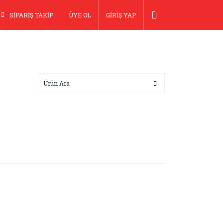
SİPARİŞ TAKİP
ÜYE OL
GİRİŞ YAP