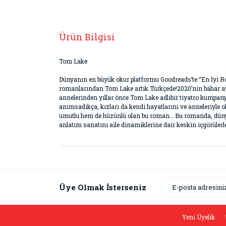
Ürün Bilgisi
Tom Lake
Dünyanın en büyük okur platformu Goodreads’te “En İyi Ro
romanlarından Tom Lake artık Türkçede!2020’nin bahar ayl
annelerinden yıllar önce Tom Lake adlıbir tiyatro kumpan
anımsadıkça, kızları da kendi hayatlarını ve anneleriyle o
umutlu hem de hüzünlü olan bu roman… Bu romanda, dünya 
anlatım sanatını aile dinamiklerine dair keskin içgörülerle 
Bu ürünün fiyat bilgisi, resim, ürün açıklamaların
Görüş ve önerileriniz için teşekkür ederiz.
Ürün resmi kalitesiz, bozuk veya görüntülenemiyor
Üye Olmak İsterseniz
Ürün açıklamasında eksik bilgiler bulunuyor.
Ürün bilgilerinde hatalar bulunuyor.
Yeni Üyelik