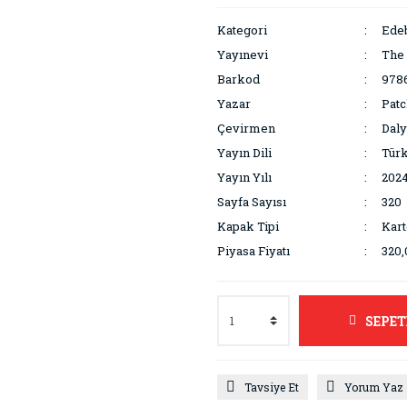
Kategori
Edeb
Yayınevi
The 
Barkod
978
Yazar
Patc
Çevirmen
Daly
Yayın Dili
Tür
Yayın Yılı
202
Sayfa Sayısı
320
Kapak Tipi
Kar
Piyasa Fiyatı
320,
SEPET
Tavsiye Et
Yorum Yaz