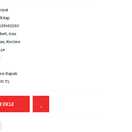
iyat
Kitap
6256611160
hett, Ann
an, Kerime
kçe
4
ton Kapak
00 TL
E EKLE