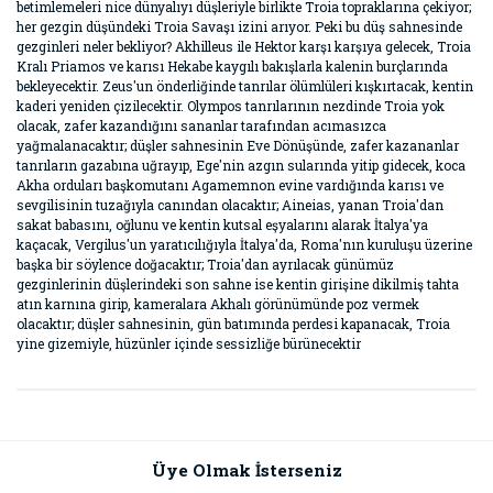
betimlemeleri nice dünyalıyı düşleriyle birlikte Troia topraklarına çekiyor;
her gezgin düşündeki Troia Savaşı izini arıyor. Peki bu düş sahnesinde
gezginleri neler bekliyor? Akhilleus ile Hektor karşı karşıya gelecek, Troia
Kralı Priamos ve karısı Hekabe kaygılı bakışlarla kalenin burçlarında
bekleyecektir. Zeus'un önderliğinde tanrılar ölümlüleri kışkırtacak, kentin
kaderi yeniden çizilecektir. Olympos tanrılarının nezdinde Troia yok
olacak, zafer kazandığını sananlar tarafından acımasızca
yağmalanacaktır; düşler sahnesinin Eve Dönüşünde, zafer kazananlar
tanrıların gazabına uğrayıp, Ege'nin azgın sularında yitip gidecek, koca
Akha orduları başkomutanı Agamemnon evine vardığında karısı ve
sevgilisinin tuzağıyla canından olacaktır; Aineias, yanan Troia'dan
sakat babasını, oğlunu ve kentin kutsal eşyalarını alarak İtalya'ya
kaçacak, Vergilus'un yaratıcılığıyla İtalya'da, Roma'nın kuruluşu üzerine
başka bir söylence doğacaktır; Troia'dan ayrılacak günümüz
gezginlerinin düşlerindeki son sahne ise kentin girişine dikilmiş tahta
atın karnına girip, kameralara Akhalı görünümünde poz vermek
olacaktır; düşler sahnesinin, gün batımında perdesi kapanacak, Troia
yine gizemiyle, hüzünler içinde sessizliğe bürünecektir
Bu ürünün fiyat bilgisi, resim, ürün açıklamalarında ve diğer
konularda yetersiz gördüğünüz noktaları öneri formunu
Bu ürüne ilk yorumu siz yapın!
kullanarak tarafımıza iletebilirsiniz.
Görüş ve önerileriniz için teşekkür ederiz.
Üye Olmak İsterseniz