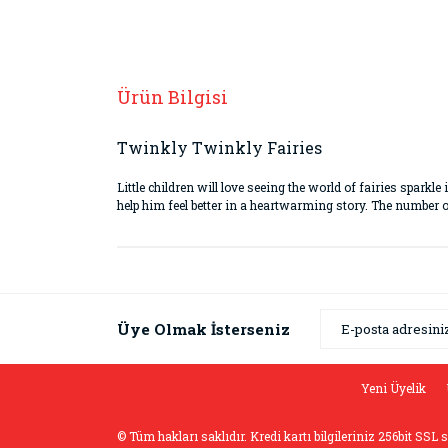
Ürün Bilgisi
Twinkly Twinkly Fairies
Little children will love seeing the world of fairies sparkle 
help him feel better in a heartwarming story. The number of 
Bu ürünün fiyat bilgisi, resim, ürün açıklamaların
Görüş ve önerileriniz için teşekkür ederiz.
Ürün resmi kalitesiz, bozuk veya görüntülenemiyor
Üye Olmak İsterseniz
Ürün açıklamasında eksik bilgiler bulunuyor.
Ürün bilgilerinde hatalar bulunuyor.
Yeni Üyelik
Ürün fiyatı diğer sitelerden daha pahalı.
© Tüm hakları saklıdır. Kredi kartı bilgileriniz 256bit SSL 
Bu ürüne benzer farklı alternatifler olmalı.