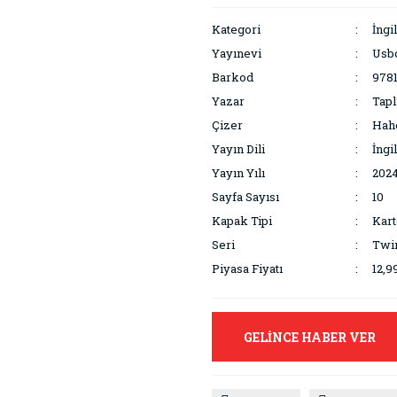
Kategori
İngi
Yayınevi
Usbo
Barkod
978
Yazar
Tapl
Çizer
Hahe
Yayın Dili
İngi
Yayın Yılı
202
Sayfa Sayısı
10
Kapak Tipi
Kart
Seri
Twi
Piyasa Fiyatı
12,9
GELİNCE HABER VER