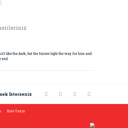
erileriniz
sn't like the dark, but the fairies light the way for him and
e end.
rak tarafımıza iletebilirsiniz.
mek İsterseniz
m
Bize Yazın