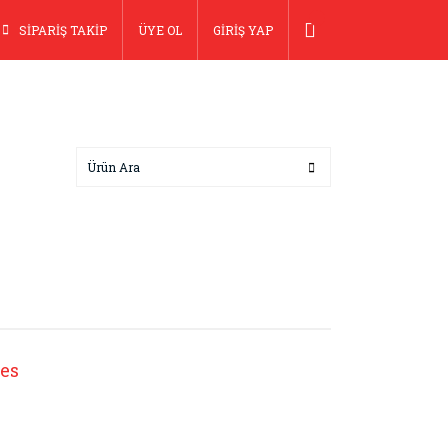
SİPARİŞ TAKİP
ÜYE OL
GİRİŞ YAP
es