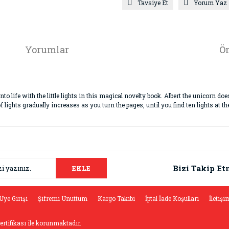
Tavsiye Et
Yorum Yaz
Yorumlar
Ön
into life with the little lights in this magical novelty book. Albert the unicorn doe
lights gradually increases as you turn the pages, until you find ten lights at th
da ve diğer konularda yetersiz gördüğünüz noktaları öneri formunu kullana
Bu ürüne ilk yorumu siz yapın!
.
Bizi Takip Et
EKLE
Yorum Yaz
Üye Girişi
Şifremi Unuttum
Kargo Takibi
İptal İade Koşulları
İletişi
sertifikası ile korunmaktadır.