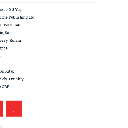
lizce 0-3 Yaş
rne Publishing Ltd
1805073048
in, Sam
ssy, Roisin
lizce
4
on Kitap
nkly Twinkly
9 GBP