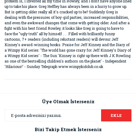
problem is, I invested all my time in Rowley, and I don't have anyone lined
up to take his place. Greg Heffley has always been in a hurry to grow up.
But is getting older really all it's cracked up to be? Suddenly Greg is
dealing with the pressures of boy-girl parties, increased responsibilities,
and even the awkward changes that come with getting older. And after a
fight with his best friend Rowley, it looks like Greg is going to have to
face the "ugly truth" all by himself . . . Filled with brilliantly funny
cartoons, 7+ readers (including reluctant readers) will devour Jeff
Kinney's award-winning books. Praise for Jeff Kinney and the Diary of
a Wimpy Kid series: 'The world has gone crazy for Jeff Kinney's Diary of
a Wimpy Kid series' - The Sun 'Kinney is right up there with J K Rowling
as one of the bestselling children's authors on the planet' - Independent
'Hilarious!' - Sunday Telegraph www.wimpykidclub.co.uk
Bu ürünün fiyat bilgisi, resim, ürün açıklamalarında ve diğer
konularda yetersiz gördüğünüz noktaları öneri formunu
Bu ürüne ilk yorumu siz yapın!
kullanarak tarafımıza iletebilirsiniz.
Görüş ve önerileriniz için teşekkür ederiz.
Üye Olmak İsterseniz
Yorum Yaz
Ürün resmi kalitesiz, bozuk veya görüntülenemiyor.
EKLE
Ürün açıklamasında eksik bilgiler bulunuyor.
Bizi Takip Etmek İsterseniz
Ürün bilgilerinde hatalar bulunuyor.