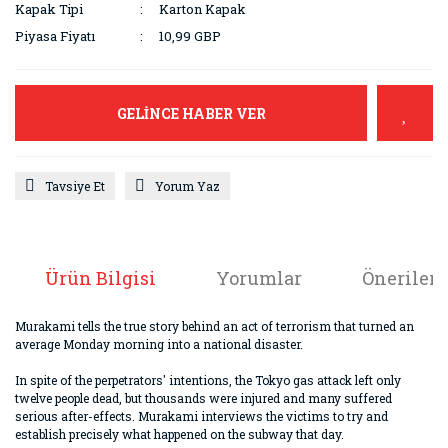
Kapak Tipi
Karton Kapak
Piyasa Fiyatı
10,99 GBP
GELİNCE HABER VER
Tavsiye Et
Yorum Yaz
Ürün Bilgisi
Yorumlar
Önerileri
Murakami tells the true story behind an act of terrorism that turned an
average Monday morning into a national disaster.
In spite of the perpetrators' intentions, the Tokyo gas attack left only
twelve people dead, but thousands were injured and many suffered
serious after-effects. Murakami interviews the victims to try and
establish precisely what happened on the subway that day.