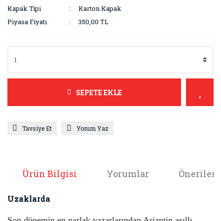
Kapak Tipi
Karton Kapak
Piyasa Fiyatı
350,00 TL
SEPETE EKLE
Tavsiye Et
Yorum Yaz
Ürün Bilgisi
Yorumlar
Önerileri
Uzaklarda
Son dönemin en parlak yazarlarından Arjantin asıllı