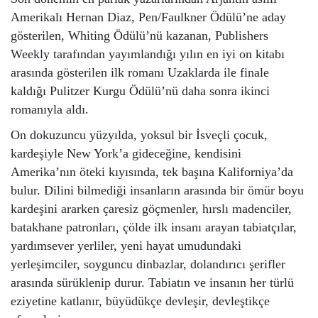
Amerikalı Hernan Diaz, Pen/Faulkner Ödülü’ne aday
gösterilen, Whiting Ödülü’nü kazanan, Publishers
Weekly tarafından yayımlandığı yılın en iyi on kitabı
arasında gösterilen ilk romanı Uzaklarda ile finale
kaldığı Pulitzer Kurgu Ödülü’nü daha sonra ikinci
romanıyla aldı.
On dokuzuncu yüzyılda, yoksul bir İsveçli çocuk,
kardeşiyle New York’a gideceğine, kendisini
Amerika’nın öteki kıyısında, tek başına Kaliforniya’da
bulur. Dilini bilmediği insanların arasında bir ömür boyu
kardeşini ararken çaresiz göçmenler, hırslı madenciler,
batakhane patronları, çölde ilk insanı arayan tabiatçılar,
yardımsever yerliler, yeni hayat umudundaki
yerleşimciler, soyguncu dinbazlar, dolandırıcı şerifler
arasında sürüklenip durur. Tabiatın ve insanın her türlü
eziyetine katlanır, büyüdükçe devleşir, devleştikçe