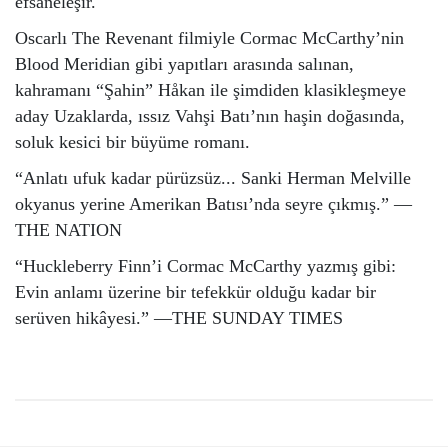
efsaneleşir.
Oscarlı The Revenant filmiyle Cormac McCarthy’nin
Blood Meridian gibi yapıtları arasında salınan,
kahramanı “Şahin” Håkan ile şimdiden klasikleşmeye
aday Uzaklarda, ıssız Vahşi Batı’nın haşin doğasında,
soluk kesici bir büyüme romanı.
“Anlatı ufuk kadar pürüzsüz... Sanki Herman Melville
okyanus yerine Amerikan Batısı’nda seyre çıkmış.” —
THE NATION
“Huckleberry Finn’i Cormac McCarthy yazmış gibi:
Evin anlamı üzerine bir tefekkür olduğu kadar bir
serüven hikâyesi.” —THE SUNDAY TIMES
Bu ürünün fiyat bilgisi, resim, ürün açıklamalarında ve diğer
konularda yetersiz gördüğünüz noktaları öneri formunu
Bu ürüne ilk yorumu siz yapın!
kullanarak tarafımıza iletebilirsiniz.