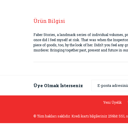
Ürün Bilgisi
Faber Stories, a landmark series of individual volumes, pr
once did I feel myself at risk. That was when the Inspecto
piece of goods, too, by the look of her. Didn't you feel any
murderer. Bringing together past, present and future in our
Bu ürünün fiyat bilgisi, resim, ürün açıklamaların
Görüş ve önerileriniz için teşekkür ederiz.
Ürün resmi kalitesiz, bozuk veya görüntülenemiyor
Üye Olmak İsterseniz
Ürün açıklamasında eksik bilgiler bulunuyor.
Ürün bilgilerinde hatalar bulunuyor.
Yeni Üyelik
Ürün fiyatı diğer sitelerden daha pahalı.
© Tüm hakları saklıdır. Kredi kartı bilgileriniz 256bit SSL 
Bu ürüne benzer farklı alternatifler olmalı.