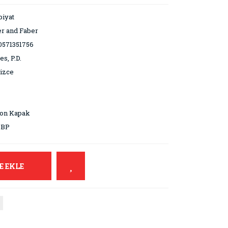
iyat
r and Faber
0571351756
s, P.D.
lizce
ton Kapak
GBP
E EKLE