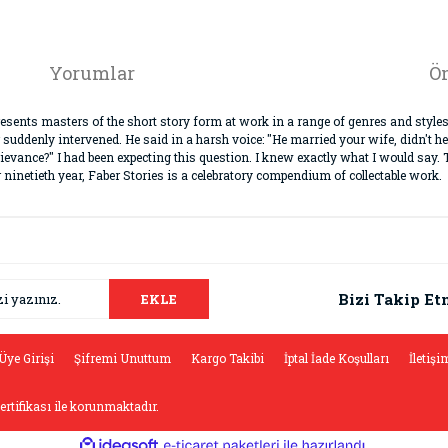
Yorumlar
Ön
esents masters of the short story form at work in a range of genres and styles.
r suddenly intervened. He said in a harsh voice: "He married your wife, didn't
 grievance?" I had been expecting this question. I knew exactly what I would say. 
 ninetieth year, Faber Stories is a celebratory compendium of collectable work.
da ve diğer konularda yetersiz gördüğünüz noktaları öneri formunu kullana
Bu ürüne ilk yorumu siz yapın!
.
Bizi Takip Et
EKLE
Yorum Yaz
Üye Girişi
Şifremi Unuttum
Kargo Takibi
İptal İade Koşulları
İletişi
sertifikası ile korunmaktadır.
ile
ideasoft
e-