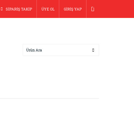
SİPARİŞ TAKİP
ÜYE OL
GİRİŞ YAP