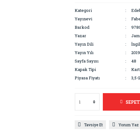
Kategori
Edeb
Yayınevi
Fabe
Barkod
978
Yazar
Jame
Yayın Dili
İngi
Yayın Yılı
2019
Sayfa Sayısı
48
Kapak Tipi
Kar
Piyasa Fiyatı
3,5 
SEPET
Tavsiye Et
Yorum Yaz