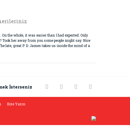
erileriniz
 On the whole, it was easier than I had expected. Only
 he? Took her away from you some people might say. Nice
The late, great P. D. James takes us inside the mind of a
rak tarafımıza iletebilirsiniz.
mek İsterseniz
m
Bize Yazın