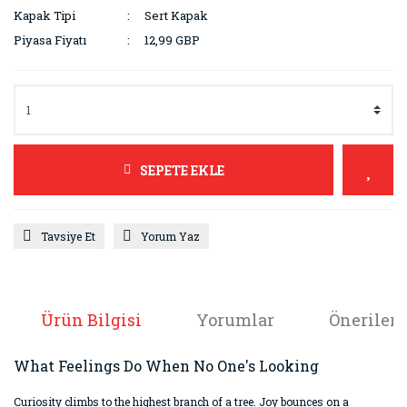
Kapak Tipi
Sert Kapak
Piyasa Fiyatı
12,99 GBP
SEPETE EKLE
Tavsiye Et
Yorum Yaz
Ürün Bilgisi
Yorumlar
Önerileri
What Feelings Do When No One's Looking
Curiosity climbs to the highest branch of a tree. Joy bounces on a