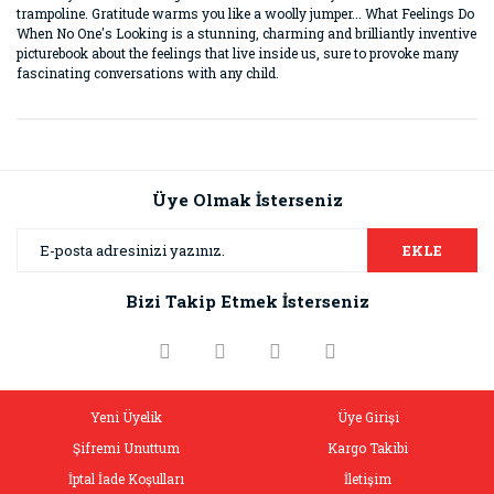
trampoline. Gratitude warms you like a woolly jumper... What Feelings Do
When No One's Looking is a stunning, charming and brilliantly inventive
picturebook about the feelings that live inside us, sure to provoke many
fascinating conversations with any child.
Bu ürünün fiyat bilgisi, resim, ürün açıklamalarında ve diğer
konularda yetersiz gördüğünüz noktaları öneri formunu
Bu ürüne ilk yorumu siz yapın!
kullanarak tarafımıza iletebilirsiniz.
Görüş ve önerileriniz için teşekkür ederiz.
Üye Olmak İsterseniz
Yorum Yaz
Ürün resmi kalitesiz, bozuk veya görüntülenemiyor.
EKLE
Ürün açıklamasında eksik bilgiler bulunuyor.
Bizi Takip Etmek İsterseniz
Ürün bilgilerinde hatalar bulunuyor.
Ürün fiyatı diğer sitelerden daha pahalı.
Bu ürüne benzer farklı alternatifler olmalı.
Yeni Üyelik
Üye Girişi
Şifremi Unuttum
Kargo Takibi
İptal İade Koşulları
İletişim