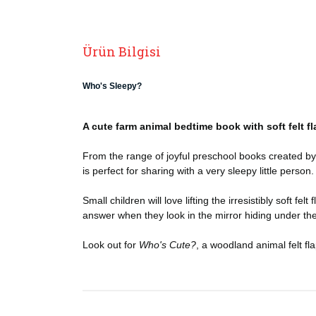
Ürün Bilgisi
Who's Sleepy?
A cute farm animal bedtime book with soft felt fl
From the range of joyful preschool books created by 
is perfect for sharing with a very sleepy little person.
Small children will love lifting the irresistibly soft fe
answer when they look in the mirror hiding under the 
Look out for
Who's Cute?
, a woodland animal felt fl
Bu ürünün fiyat bilgisi, resim, ürün açıklamaların
Görüş ve önerileriniz için teşekkür ederiz.