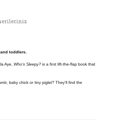
erileriniz
 and toddlers.
la Aye,
Who's Sleepy?
is a first lift-the-flap book that
 lamb, baby chick or tiny piglet? They'll find the
rak tarafımıza iletebilirsiniz.