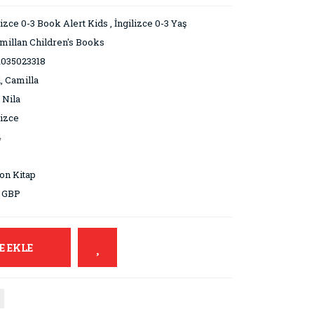
lizce 0-3 Book Alert Kids
,
İngilizce 0-3 Yaş
illan Children's Books
1035023318
, Camilla
 Nila
lizce
4
on Kitap
9 GBP
E EKLE