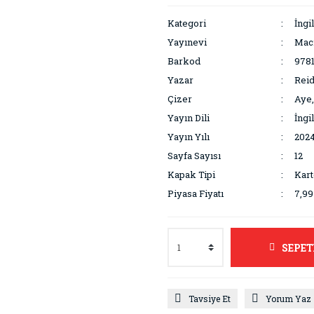
Kategori
İngi
Yayınevi
Macm
Barkod
978
Yazar
Reid
Çizer
Aye,
Yayın Dili
İngi
Yayın Yılı
202
Sayfa Sayısı
12
Kapak Tipi
Kart
Piyasa Fiyatı
7,9
SEPET
Tavsiye Et
Yorum Yaz