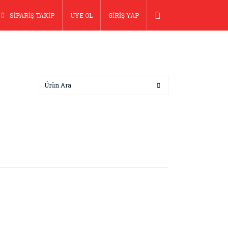
SİPARİŞ TAKİP
ÜYE OL
GİRİŞ YAP