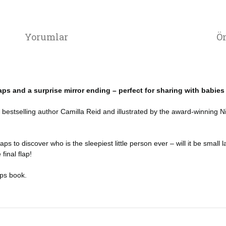
Yorumlar
Ön
aps and a surprise mirror ending – perfect for sharing with babies
bestselling author Camilla Reid and illustrated by the award-winning Ni
lt flaps to discover who is the sleepiest little person ever – will it be small
final flap!
aps book.
da ve diğer konularda yetersiz gördüğünüz noktaları öneri formunu kullana