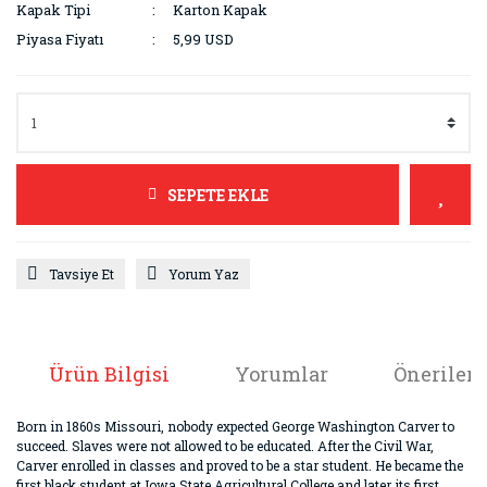
Kapak Tipi
Karton Kapak
Piyasa Fiyatı
5,99 USD
SEPETE EKLE
Tavsiye Et
Yorum Yaz
Ürün Bilgisi
Yorumlar
Önerileri
Born in 1860s Missouri, nobody expected George Washington Carver to
succeed. Slaves were not allowed to be educated. After the Civil War,
Carver enrolled in classes and proved to be a star student. He became the
first black student at Iowa State Agricultural College and later its first