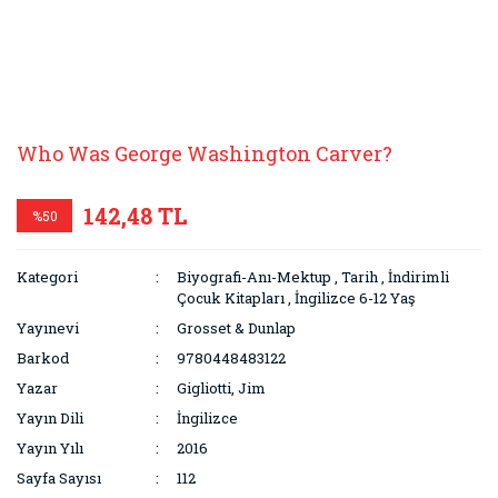
Who Was George Washington Carver?
142,48 TL
%50
Kategori
Biyografi-Anı-Mektup
,
Tarih
,
İndirimli
Çocuk Kitapları
,
İngilizce 6-12 Yaş
Yayınevi
Grosset & Dunlap
Barkod
9780448483122
Yazar
Gigliotti, Jim
Yayın Dili
İngilizce
Yayın Yılı
2016
Sayfa Sayısı
112