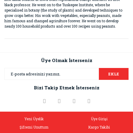
black professor. He went on to the Tuskegee Institute, where he
specialised in botany (the study of plants) and developed techniques to
grow crops better. His work with vegetables, especially peanuts, made
him famous and changed agriculture forever. He went on to develop
nearly 100 household products and over 100 recipes using peanuts.
Bu ürünün fiyat bilgisi, resim, ürün açıklamalarında ve diğer
konularda yetersiz gördüğünüz noktaları öneri formunu
Bu ürüne ilk yorumu siz yapın!
kullanarak tarafımıza iletebilirsiniz.
Görüş ve önerileriniz için teşekkür ederiz.
Üye Olmak İsterseniz
Yorum Yaz
Ürün resmi kalitesiz, bozuk veya görüntülenemiyor.
EKLE
Ürün açıklamasında eksik bilgiler bulunuyor.
Bizi Takip Etmek İsterseniz
Ürün bilgilerinde hatalar bulunuyor.
Ürün fiyatı diğer sitelerden daha pahalı.
Bu ürüne benzer farklı alternatifler olmalı.
Yeni Üyelik
Üye Girişi
Şifremi Unuttum
Kargo Takibi