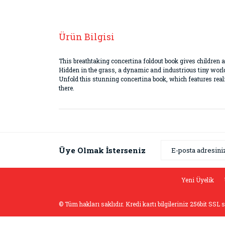
Ürün Bilgisi
This breathtaking concertina foldout book gives children a c
Hidden in the grass, a dynamic and industrious tiny world 
Unfold this stunning concertina book, which features realis
there.
Bu ürünün fiyat bilgisi, resim, ürün açıklamaların
Görüş ve önerileriniz için teşekkür ederiz.
Ürün resmi kalitesiz, bozuk veya görüntülenemiyor
Üye Olmak İsterseniz
Ürün açıklamasında eksik bilgiler bulunuyor.
Ürün bilgilerinde hatalar bulunuyor.
Yeni Üyelik
Ürün fiyatı diğer sitelerden daha pahalı.
© Tüm hakları saklıdır. Kredi kartı bilgileriniz 256bit SSL 
Bu ürüne benzer farklı alternatifler olmalı.