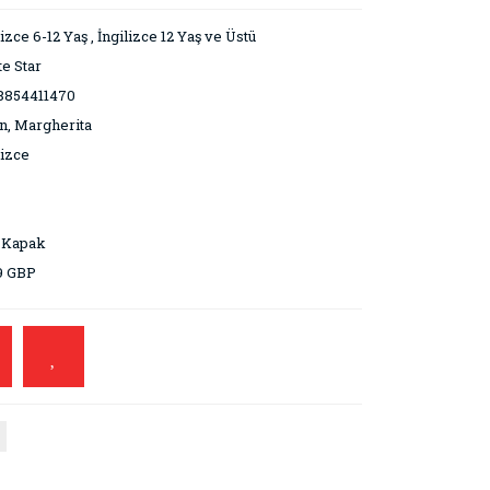
lizce 6-12 Yaş
,
İngilizce 12 Yaş ve Üstü
e Star
8854411470
n, Margherita
lizce
 Kapak
9 GBP