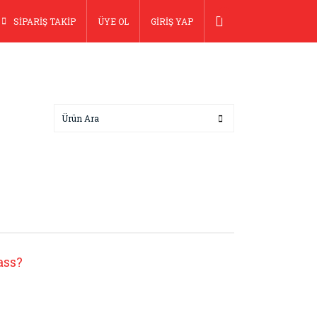
SİPARİŞ TAKİP
ÜYE OL
GİRİŞ YAP
ass?