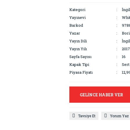
Kategori
İngi
Yayınevi
Whit
Barkod
978
Yazar
Bori
Yayın Dili
İngi
Yayın Yılı
2017
Sayfa Sayısı
16
Kapak Tipi
Sert
Piyasa Fiyatı
12,9
GELİNCE HABER VER
Tavsiye Et
Yorum Yaz