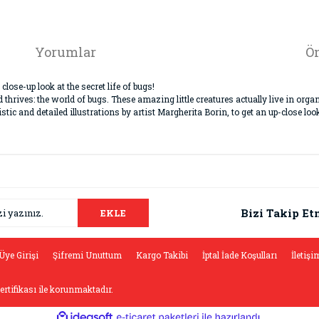
Yorumlar
Ön
lose-up look at the secret life of bugs!
thrives: the world of bugs. These amazing little creatures actually live in org
tic and detailed illustrations by artist Margherita Borin, to get an up-close loo
da ve diğer konularda yetersiz gördüğünüz noktaları öneri formunu kullana
Bu ürüne ilk yorumu siz yapın!
.
Bizi Takip Et
EKLE
Yorum Yaz
Üye Girişi
Şifremi Unuttum
Kargo Takibi
İptal İade Koşulları
İletişi
sertifikası ile korunmaktadır.
ile
ideasoft
e-