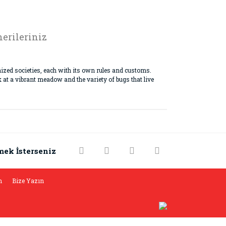
erileriniz
anized societies, each with its own rules and customs.
k at a vibrant meadow and the variety of bugs that live
rak tarafımıza iletebilirsiniz.
mek İsterseniz
m
Bize Yazın