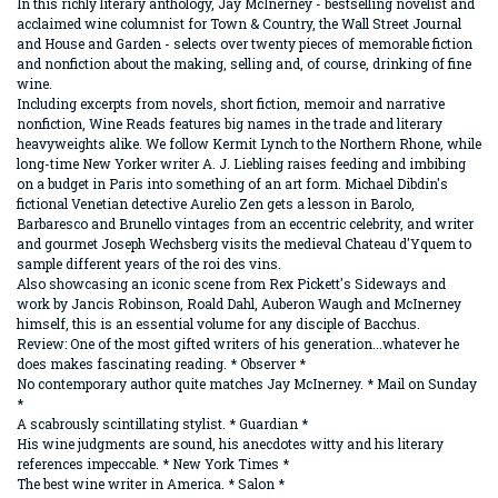
In this richly literary anthology, Jay McInerney - bestselling novelist and
acclaimed wine columnist for Town & Country, the Wall Street Journal
and House and Garden - selects over twenty pieces of memorable fiction
and nonfiction about the making, selling and, of course, drinking of fine
wine.
Including excerpts from novels, short fiction, memoir and narrative
nonfiction, Wine Reads features big names in the trade and literary
heavyweights alike. We follow Kermit Lynch to the Northern Rhone, while
long-time New Yorker writer A. J. Liebling raises feeding and imbibing
on a budget in Paris into something of an art form. Michael Dibdin's
fictional Venetian detective Aurelio Zen gets a lesson in Barolo,
Barbaresco and Brunello vintages from an eccentric celebrity, and writer
and gourmet Joseph Wechsberg visits the medieval Chateau d'Yquem to
sample different years of the roi des vins.
Also showcasing an iconic scene from Rex Pickett's Sideways and
work by Jancis Robinson, Roald Dahl, Auberon Waugh and McInerney
himself, this is an essential volume for any disciple of Bacchus.
Review: One of the most gifted writers of his generation...whatever he
does makes fascinating reading. * Observer *
No contemporary author quite matches Jay McInerney. * Mail on Sunday
*
A scabrously scintillating stylist. * Guardian *
His wine judgments are sound, his anecdotes witty and his literary
references impeccable. * New York Times *
The best wine writer in America. * Salon *