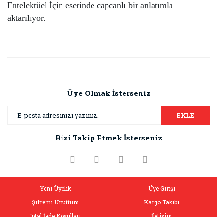
Entelektüel İçin eserinde capcanlı bir anlatımla
aktarılıyor.
Bu ürünün fiyat bilgisi, resim, ürün açıklamalarında ve diğer
konularda yetersiz gördüğünüz noktaları öneri formunu
Bu ürüne ilk yorumu siz yapın!
kullanarak tarafımıza iletebilirsiniz.
Görüş ve önerileriniz için teşekkür ederiz.
Üye Olmak İsterseniz
Yorum Yaz
Ürün resmi kalitesiz, bozuk veya görüntülenemiyor.
EKLE
Ürün açıklamasında eksik bilgiler bulunuyor.
Bizi Takip Etmek İsterseniz
Ürün bilgilerinde hatalar bulunuyor.
Ürün fiyatı diğer sitelerden daha pahalı.
Bu ürüne benzer farklı alternatifler olmalı.
Yeni Üyelik
Üye Girişi
Şifremi Unuttum
Kargo Takibi
İptal İade Koşulları
İletişim