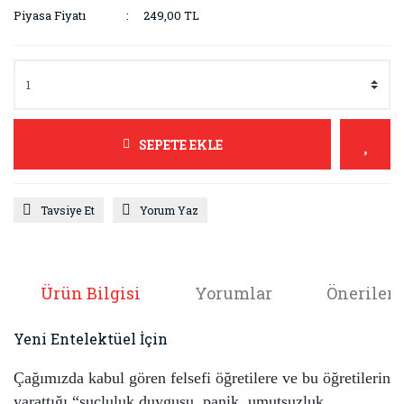
Piyasa Fiyatı
249,00 TL
SEPETE EKLE
Tavsiye Et
Yorum Yaz
Ürün Bilgisi
Yorumlar
Önerileri
Yeni Entelektüel İçin
Çağımızda kabul gören felsefi öğretilere ve bu öğretilerin
yarattığı “suçluluk duygusu, panik, umutsuzluk,