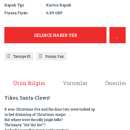
Kapak Tipi
Karton Kapak
Piyasa Fiyatı
6,99 GBP
GELİNCE HABER VER
Tavsiye Et
Yorum Yaz
Ürün Bilgisi
Yorumlar
Önerileri
Yikes, Santa-Claws!
It was Christmas Eve and the dino-tots were tucked up
in bed dreaming of Christmas magic . . .
But where were the jolly jingle bells?
The hearty "Ho! Ho! Ho!"?