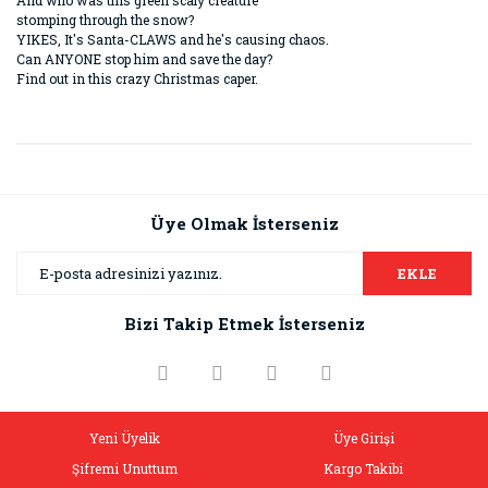
And who was this green scaly creature
stomping through the snow?
YIKES, It's Santa-CLAWS and he's causing chaos.
Can ANYONE stop him and save the day?
Find out in this crazy Christmas caper.
Bu ürünün fiyat bilgisi, resim, ürün açıklamalarında ve diğer
konularda yetersiz gördüğünüz noktaları öneri formunu
Bu ürüne ilk yorumu siz yapın!
kullanarak tarafımıza iletebilirsiniz.
Görüş ve önerileriniz için teşekkür ederiz.
Üye Olmak İsterseniz
Yorum Yaz
Ürün resmi kalitesiz, bozuk veya görüntülenemiyor.
EKLE
Ürün açıklamasında eksik bilgiler bulunuyor.
Bizi Takip Etmek İsterseniz
Ürün bilgilerinde hatalar bulunuyor.
Ürün fiyatı diğer sitelerden daha pahalı.
Bu ürüne benzer farklı alternatifler olmalı.
Yeni Üyelik
Üye Girişi
Şifremi Unuttum
Kargo Takibi