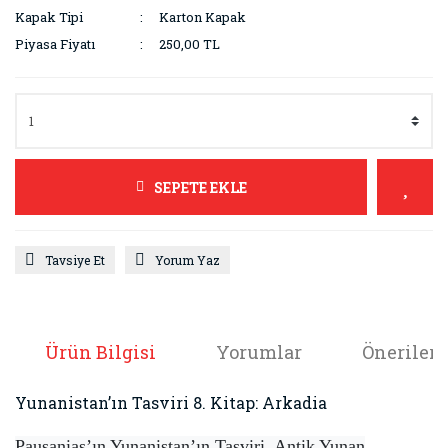
Kapak Tipi
Karton Kapak
Piyasa Fiyatı
250,00 TL
SEPETE EKLE
Tavsiye Et
Yorum Yaz
Ürün Bilgisi
Yorumlar
Önerileri
Yunanistan’ın Tasviri 8. Kitap: Arkadia
Pausanias’ın Yunanistan’ın Tasviri, Antik Yunan