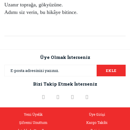
Uzanır toprağa, gökyüzüne.
Adımı siz verin, bu hikâye bitince.
Bu ürünün fiyat bilgisi, resim, ürün açıklamalarında ve diğer
konularda yetersiz gördüğünüz noktaları öneri formunu
Bu ürüne ilk yorumu siz yapın!
kullanarak tarafımıza iletebilirsiniz.
Görüş ve önerileriniz için teşekkür ederiz.
Üye Olmak İsterseniz
Yorum Yaz
Ürün resmi kalitesiz, bozuk veya görüntülenemiyor.
EKLE
Ürün açıklamasında eksik bilgiler bulunuyor.
Bizi Takip Etmek İsterseniz
Ürün bilgilerinde hatalar bulunuyor.
Ürün fiyatı diğer sitelerden daha pahalı.
Bu ürüne benzer farklı alternatifler olmalı.
Yeni Üyelik
Üye Girişi
Şifremi Unuttum
Kargo Takibi