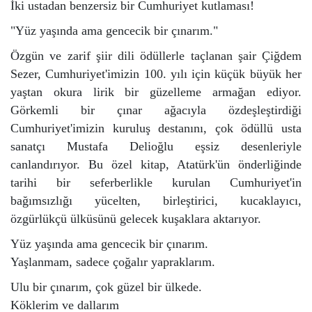
İki ustadan benzersiz bir Cumhuriyet kutlaması!
"Yüz yaşında ama gencecik bir çınarım."
Özgün ve zarif şiir dili ödüllerle taçlanan şair Çiğdem
Sezer, Cumhuriyet'imizin 100. yılı için küçük büyük her
yaştan okura lirik bir güzelleme armağan ediyor.
Görkemli bir çınar ağacıyla özdeşleştirdiği
Cumhuriyet'imizin kuruluş destanını, çok ödüllü usta
sanatçı Mustafa Delioğlu eşsiz desenleriyle
canlandırıyor. Bu özel kitap, Atatürk'ün önderliğinde
tarihi bir seferberlikle kurulan Cumhuriyet'in
bağımsızlığı yücelten, birleştirici, kucaklayıcı,
özgürlükçü ülküsünü gelecek kuşaklara aktarıyor.
Yüz yaşında ama gencecik bir çınarım.
Yaşlanmam, sadece çoğalır yapraklarım.
Ulu bir çınarım, çok güzel bir ülkede.
Köklerim ve dallarım