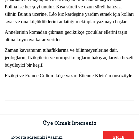
Polina ise her şeyi unutur. Kısa süreli ve uzun süreli hafızası
silinir. Bunun üzerine, Léo kız kardeşine yardım etmek için kolları
sıvar ve ona küçüklüklerini anlattığı mektuplar yazmaya başlar.
Annelerinin komadan çıkması geciktikçe çocuklar ellerini taşın
altına koymaya karar verirler.
Zaman kavramının tuhaflıklarına ve bilinmeyenlerine dair,
jeologların, fizikçilerin ve nöropsikologların bakış açılarıyla bezeli
büyüleyici bir keşif.
Fizikçi ve France Culture köşe yazarı Étienne Klein’ın önsözüyle.
Bu ürünün fiyat bilgisi, resim, ürün açıklamalarında ve diğer
konularda yetersiz gördüğünüz noktaları öneri formunu
Bu ürüne ilk yorumu siz yapın!
kullanarak tarafımıza iletebilirsiniz.
Görüş ve önerileriniz için teşekkür ederiz.
Üye Olmak İsterseniz
Yorum Yaz
Ürün resmi kalitesiz, bozuk veya görüntülenemiyor.
EKLE