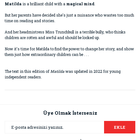
Matilda
is a brilliant child with a
magical mind
.
But her parents have decided she's just a nuisance who wastes too much
time on reading and stories.
And her headmistress Miss Trunchbull is a terrible bully, who thinks
children are rotten and awful and should be locked up.
Now it's time for Matilda to find the power to change her story, and show
them just how extraordinary children can be . . .
The text in this edition of
Matilda
was updated in 2022 for young
independent readers.
Bu ürünün fiyat bilgisi, resim, ürün açıklamalarında ve diğer
konularda yetersiz gördüğünüz noktaları öneri formunu
Bu ürüne ilk yorumu siz yapın!
kullanarak tarafımıza iletebilirsiniz.
Görüş ve önerileriniz için teşekkür ederiz.
Üye Olmak İsterseniz
Yorum Yaz
Ürün resmi kalitesiz, bozuk veya görüntülenemiyor.
EKLE
Ürün açıklamasında eksik bilgiler bulunuyor.