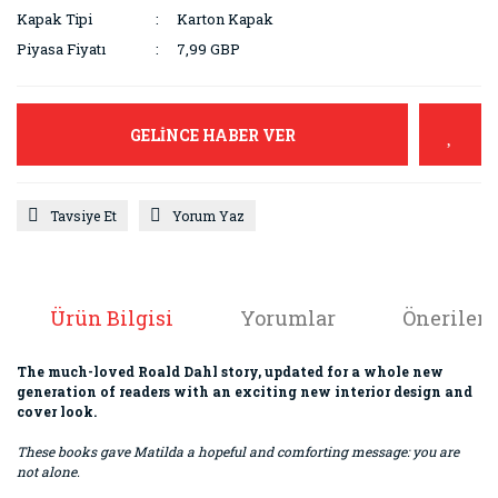
Kapak Tipi
Karton Kapak
Piyasa Fiyatı
7,99 GBP
GELİNCE HABER VER
Tavsiye Et
Yorum Yaz
Ürün Bilgisi
Yorumlar
Önerileri
The much-loved Roald Dahl story, updated for a whole new
generation of readers with an exciting new interior design and
cover look.
These books gave Matilda a hopeful and comforting message: you are
not alone.