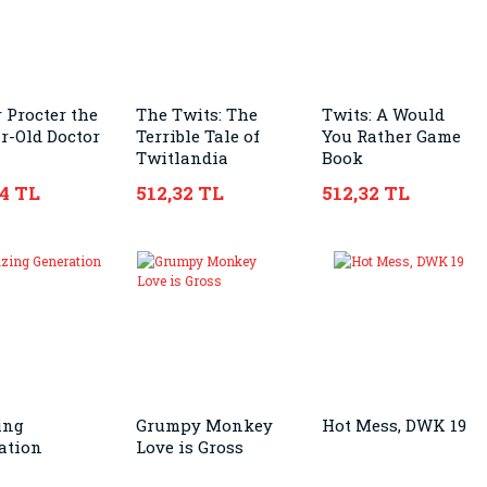
 Procter the
The Twits: The
Twits: A Would
r-Old Doctor
Terrible Tale of
You Rather Game
Twitlandia
Book
44 TL
512,32 TL
512,32 TL
ing
Grumpy Monkey
Hot Mess, DWK 19
ation
Love is Gross