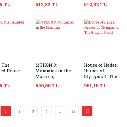
6 TL
512,32 TL
512,32 TL
: The
MTHGN 3:
House of Hades,
ed House
Mummies in the
Heroes of
Morning
Olympus 4: The
Graphic Novel
6 TL
640,56 TL
961,16 TL
1
2
3
4
..
12