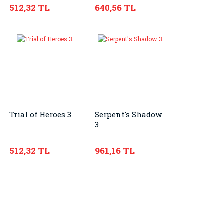
A Cat in the Hat
512,32 TL
640,56 TL
Story
Trial of Heroes 3
Serpent's Shadow
3
512,32 TL
961,16 TL