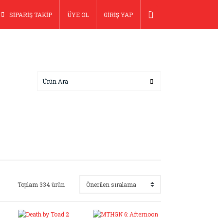
SİPARİŞ TAKİP
ÜYE OL
GİRİŞ YAP
Toplam 334 ürün