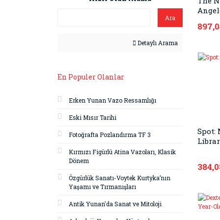
The N
Angel
Ara
Adven
897,
Detaylı Arama
En Populer Olanlar
Erken Yunan Vazo Ressamlığı
Eski Mısır Tarihi
Spot: 
Fotoğrafta Pozlandırma TF 3
Libra
Kırmızı Figürlü Atina Vazoları, Klasik
Dönem
384,0
Özgürlük Sanatı-Voytek Kurtyka’nın
Yaşamı ve Tırmanışları
Antik Yunan'da Sanat ve Mitoloji