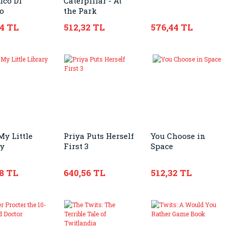
ico Di
Caterpillar - At
o
the Park
tures 2
04 TL
512,32 TL
576,44 TL
My Little
Priya Puts Herself
You Choose in
ry
First 3
Space
8 TL
640,56 TL
512,32 TL