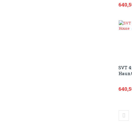
640,5
SVT 4
Haunt
640,5