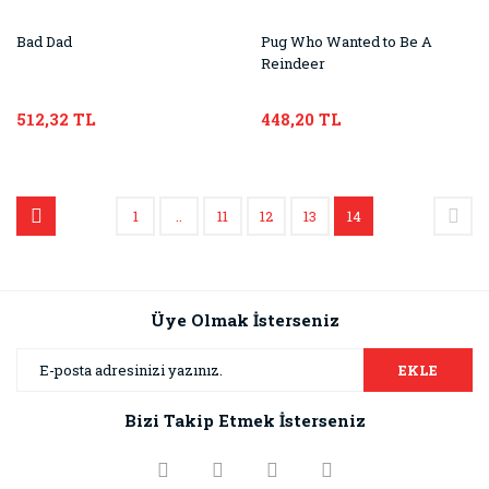
Bad Dad
Pug Who Wanted to Be A
Reindeer
512,32 TL
448,20 TL
1
..
11
12
13
14
Üye Olmak İsterseniz
EKLE
Bizi Takip Etmek İsterseniz