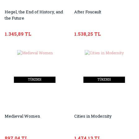
Hegel, the End of History, and
After Foucault
the Future
1.345,89 TL
1.538,25 TL
TÜKENDİ
TÜKENDİ
Medieval Women
Cities in Modernity
897,04 TL
1.474,13 TL