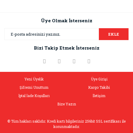
Üye Olmak İsterseniz
EKLE
Bizi Takip Etmek İsterseniz
Yeni Üyelik
Üye Girişi
Şifremi Unuttum
Kargo Takibi
İptal İade Koşulları
İletişim
Bize Yazın
© Tüm hakları saklıdır. Kredi kartı bilgileriniz 256bit SSL sertifikası ile
korunmaktadır.