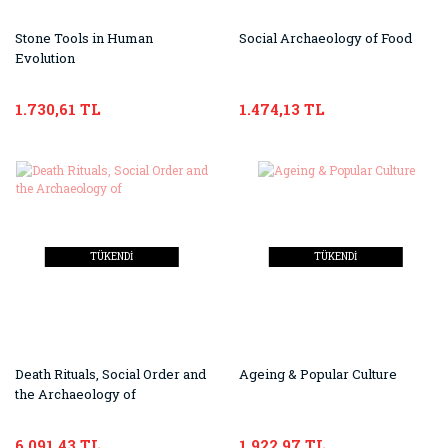
Stone Tools in Human
Social Archaeology of Food
Evolution
1.730,61 TL
1.474,13 TL
TÜKENDİ
TÜKENDİ
Death Rituals, Social Order and
Ageing & Popular Culture
the Archaeology of
6.091,43 TL
1.922,97 TL