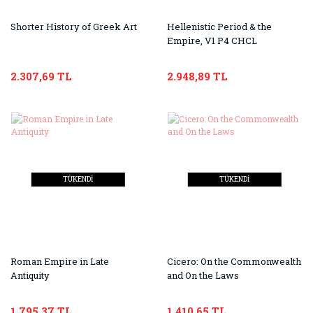
Shorter History of Greek Art
Hellenistic Period & the
Empire, V1 P4 CHCL
2.307,69 TL
2.948,89 TL
TÜKENDİ
TÜKENDİ
Roman Empire in Late
Cicero: On the Commonwealth
Antiquity
and On the Laws
1.795,37 TL
1.410,65 TL