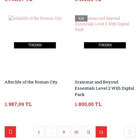
%35
TÜKENDİ
TÜKENDİ
Afterlife of the Roman City
Grammar and Beyond
Essentials Level 2 With Digital
Pack
1.987,09 TL
1.800,00 TL
1
..
9
10
11
12