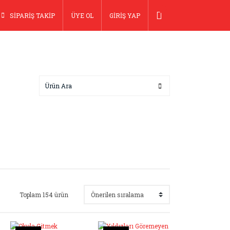
SİPARİŞ TAKİP
ÜYE OL
GİRİŞ YAP
Toplam 154 ürün