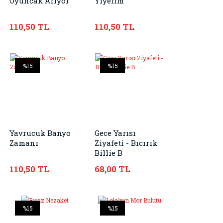
Oyuncak Arıyor
Yiyelim
110,50 TL
110,50 TL
%15
%15
Yavrucuk Banyo
Gece Yarısı
Zamanı
Ziyafeti - Bıcırık
Billie B
110,50 TL
68,00 TL
%15
%15