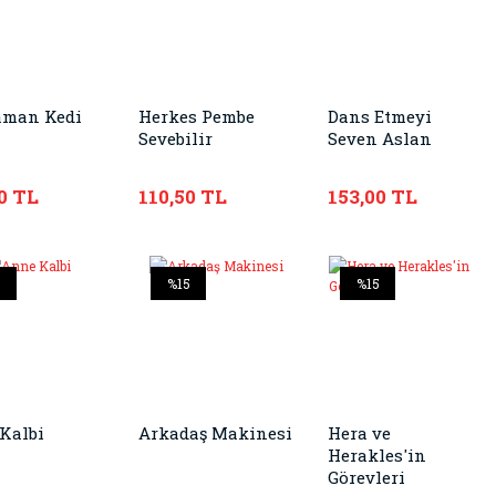
aman Kedi
Herkes Pembe
Dans Etmeyi
Sevebilir
Seven Aslan
0 TL
110,50 TL
153,00 TL
5
%15
%15
Kalbi
Arkadaş Makinesi
Hera ve
Herakles'in
Görevleri