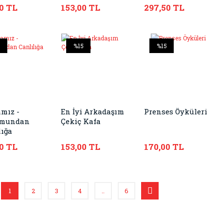
0 TL
153,00 TL
297,50 TL
5
%15
%15
mız -
En İyi Arkadaşım
Prenses Öyküleri
umundan
Çekiç Kafa
lığa
0 TL
153,00 TL
170,00 TL
1
2
3
4
..
6