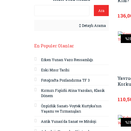
Kim?
Ara
136,0
Detaylı Arama
%1
En Populer Olanlar
Erken Yunan Vazo Ressamlığı
Eski Mısır Tarihi
Yavru
Fotoğrafta Pozlandırma TF 3
Korku
Kırmızı Figürlü Atina Vazoları, Klasik
Dönem
110,5
Özgürlük Sanatı-Voytek Kurtyka’nın
Yaşamı ve Tırmanışları
Antik Yunan'da Sanat ve Mitoloji
%1