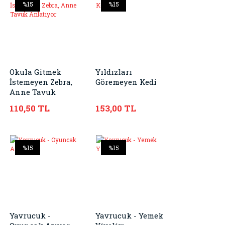
%15
%15
Okula Gitmek
Yıldızları
İstemeyen Zebra,
Göremeyen Kedi
Anne Tavuk
Anlatıyor
110,50 TL
153,00 TL
%15
%15
Yavrucuk -
Yavrucuk - Yemek