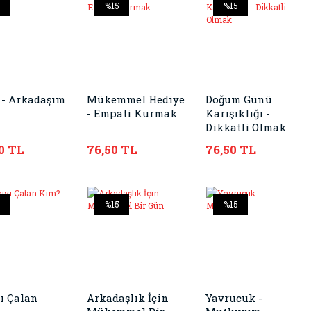
5
%15
%15
 - Arkadaşım
Mükemmel Hediye
Doğum Günü
- Empati Kurmak
Karışıklığı -
Dikkatli Olmak
0 TL
76,50 TL
76,50 TL
5
%15
%15
ı Çalan
Arkadaşlık İçin
Yavrucuk -