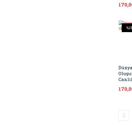
170,0
%1
Dünya
Oluş
Canlı
170,0