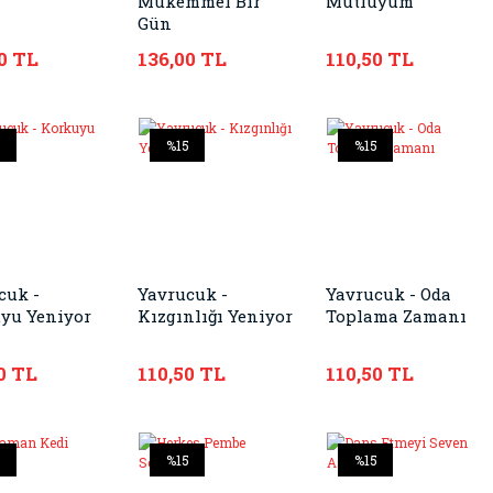
Mükemmel Bir
Mutluyum
Gün
0 TL
136,00 TL
110,50 TL
5
%15
%15
cuk -
Yavrucuk -
Yavrucuk - Oda
yu Yeniyor
Kızgınlığı Yeniyor
Toplama Zamanı
0 TL
110,50 TL
110,50 TL
5
%15
%15