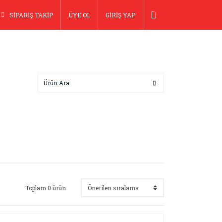
SİPARİŞ TAKİP
ÜYE OL
GİRİŞ YAP
Toplam 0 ürün