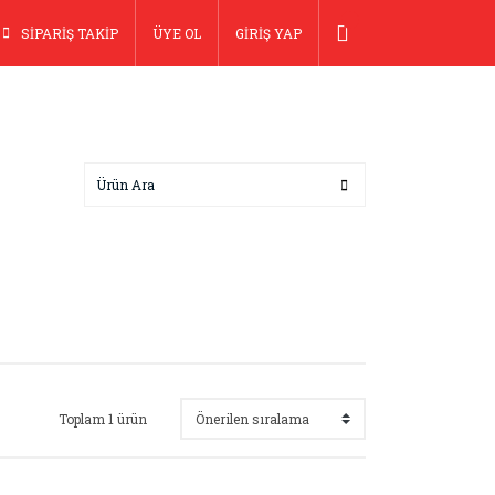
SİPARİŞ TAKİP
ÜYE OL
GİRİŞ YAP
Toplam 1 ürün