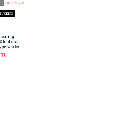
0
TÜKENDİ
Stealing
&find out
ype works
 TL