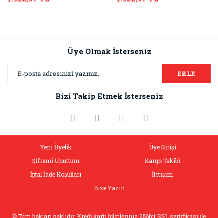
Üye Olmak İsterseniz
EKLE
Bizi Takip Etmek İsterseniz
Yeni Üyelik
Üye Girişi
Şifremi Unuttum
Kargo Takibi
İptal İade Koşulları
İletişim
Bize Yazın
© Tüm hakları saklıdır. Kredi kartı bilgileriniz 256bit SSL sertifikası ile