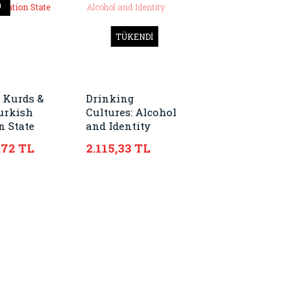
0
TÜKENDİ
, Kurds &
Drinking
urkish
Cultures: Alcohol
n State
and Identity
,72 TL
2.115,33 TL