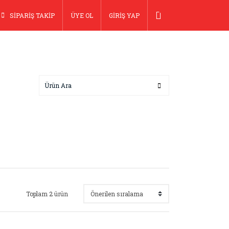
SİPARİŞ TAKİP
ÜYE OL
GİRİŞ YAP
Toplam 2 ürün