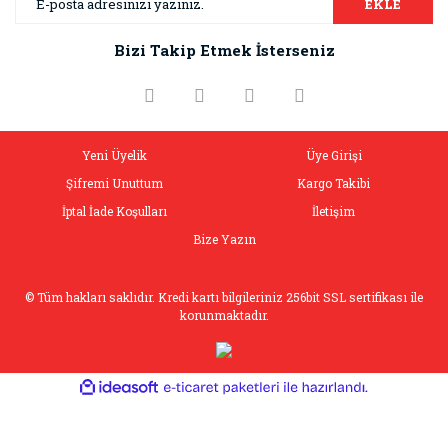
EKLE
Bizi Takip Etmek İsterseniz
Yeni Üyelik
Üye Girişi
Şifremi Unuttum
Kargo Takibi
İptal İade Koşulları
İletişim
Bize Yazın
© Tüm hakları saklıdır. Kredi kartı bilgileriniz 256bit SSL sertifikası ile
korunmaktadır.
ile
ideasoft
e-
hazırlandı.
ticaret
paketleri