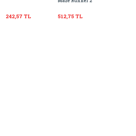
Maze Runner 2
242,57 TL
512,75 TL