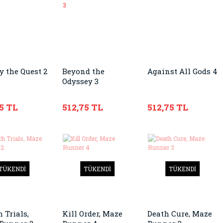
y the Quest 2
Beyond the
Against All Gods 4
Odyssey 3
5 TL
512,75 TL
512,75 TL
TÜKENDİ
TÜKENDİ
TÜKENDİ
 Trials,
Kill Order, Maze
Death Cure, Maze