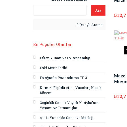
Maze 
Ara
512,7
Detaylı Arama
En Populer Olanlar
Erken Yunan Vazo Ressamlığı
Eski Mısır Tarihi
Maze 
Fotoğrafta Pozlandırma TF 3
Movie
Kırmızı Figürlü Atina Vazoları, Klasik
Dönem
512,7
Özgürlük Sanatı-Voytek Kurtyka’nın
Yaşamı ve Tırmanışları
Antik Yunan'da Sanat ve Mitoloji