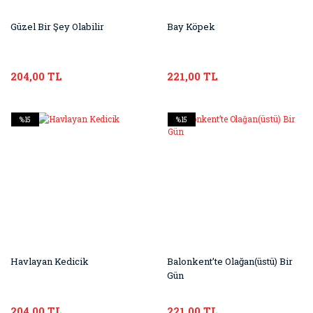
Güzel Bir Şey Olabilir
Bay Köpek
204,00 TL
221,00 TL
%15
%15
Havlayan Kedicik
Balonkent’te Olağan(üstü) Bir
Gün
204,00 TL
221,00 TL