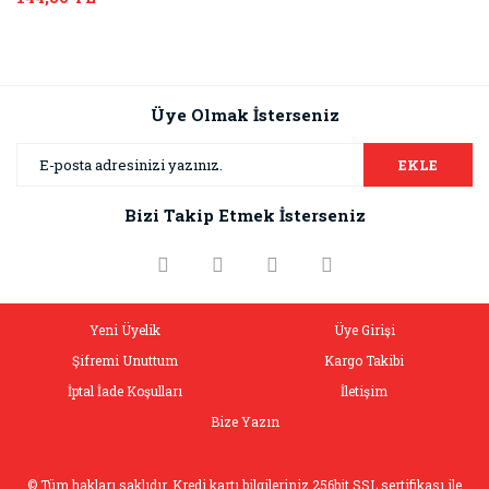
Üye Olmak İsterseniz
EKLE
Bizi Takip Etmek İsterseniz
Yeni Üyelik
Üye Girişi
Şifremi Unuttum
Kargo Takibi
İptal İade Koşulları
İletişim
Bize Yazın
© Tüm hakları saklıdır. Kredi kartı bilgileriniz 256bit SSL sertifikası ile