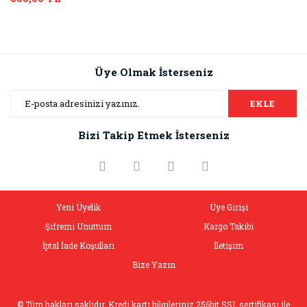
Üye Olmak İsterseniz
EKLE
Bizi Takip Etmek İsterseniz
Yeni Üyelik
Üye Girişi
Şifremi Unuttum
Kargo Takibi
İptal İade Koşulları
İletişim
Bize Yazın
© Tüm hakları saklıdır. Kredi kartı bilgileriniz 256bit SSL sertifikası ile