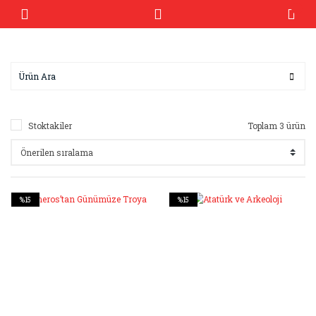
Stoktakiler
Toplam 3 ürün
%15
%15