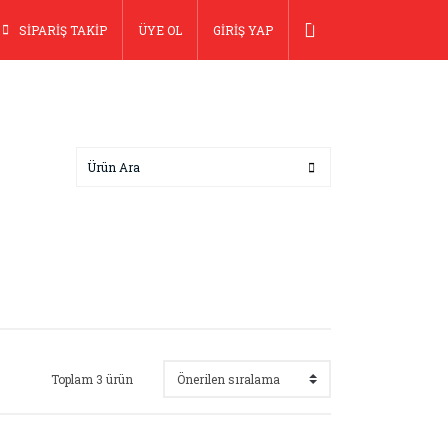
SİPARİŞ TAKİP
ÜYE OL
GİRİŞ YAP
Toplam 3 ürün