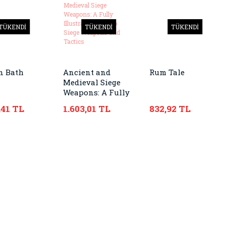
TÜKENDİ
TÜKENDİ
TÜKENDİ
n Bath
Ancient and
Rum Tale
Medieval Siege
Weapons: A Fully
Illustrated Guide
,41 TL
1.603,01 TL
832,92 TL
to Siege Weapons
and Tactics