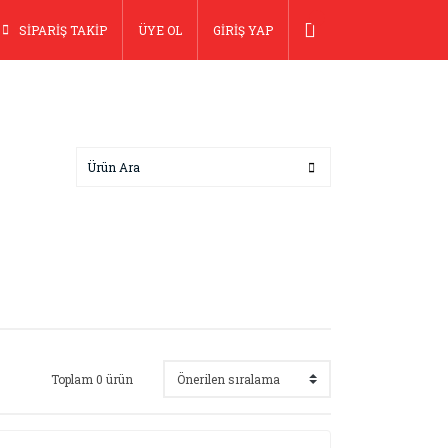
SİPARİŞ TAKİP
ÜYE OL
GİRİŞ YAP
Toplam 0 ürün