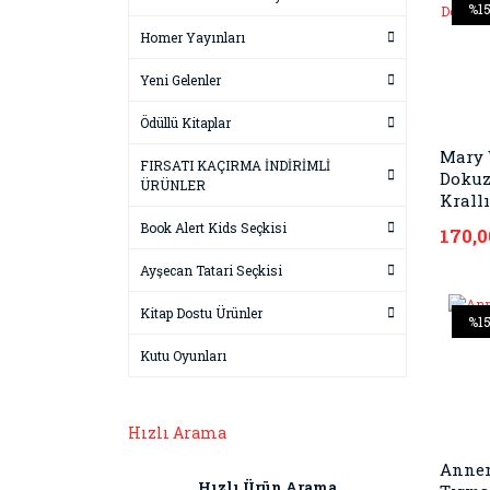
%1
Homer Yayınları
Yeni Gelenler
Ödüllü Kitaplar
Mary 
FIRSATI KAÇIRMA İNDİRİMLİ
Doku
ÜRÜNLER
Krall
Book Alert Kids Seçkisi
170,0
Ayşecan Tatari Seçkisi
Kitap Dostu Ürünler
%1
Kutu Oyunları
Hızlı Arama
Anne
Hızlı Ürün Arama