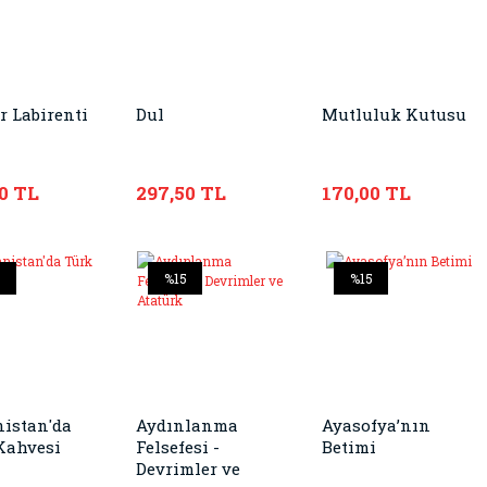
r Labirenti
Dul
Mutluluk Kutusu
0 TL
297,50 TL
170,00 TL
5
%15
%15
istan'da
Aydınlanma
Ayasofya’nın
Kahvesi
Felsefesi -
Betimi
Devrimler ve