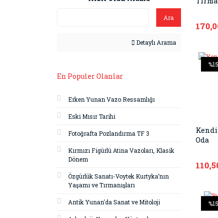
Tırma
Ara
170,0
Detaylı Arama
%1
En Populer Olanlar
Erken Yunan Vazo Ressamlığı
Eski Mısır Tarihi
Kendi
Fotoğrafta Pozlandırma TF 3
Oda
Kırmızı Figürlü Atina Vazoları, Klasik
Dönem
110,5
Özgürlük Sanatı-Voytek Kurtyka’nın
Yaşamı ve Tırmanışları
Antik Yunan'da Sanat ve Mitoloji
%1