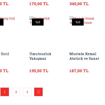
Atatürk
0 TL
170,00 TL
340,00 TL
5
%15
%15
 Sicil
Umutsuzluk
Mustafa Kemal
Yakışmaz
Atatürk ve Sanat
0 TL
195,50 TL
187,00 TL
1
2
3