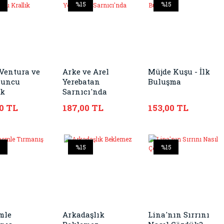
5
%15
%15
Ventura ve
Arke ve Arel
Müjde Kuşu - İlk
zuncu
Yerebatan
Buluşma
ık
Sarnıcı'nda
0 TL
187,00 TL
153,00 TL
5
%15
%15
mle
Arkadaşlık
Lina'nın Sırrını