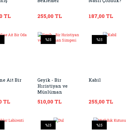
nış
Beklemez
Nasıl Çözdük?
0 TL
255,00 TL
187,00 TL
5
%15
%15
ne Ait Bir
Geyik - Bir
Kabil
Hıristiyan ve
Müslüman
Simgesi
0 TL
510,00 TL
255,00 TL
5
%15
%15