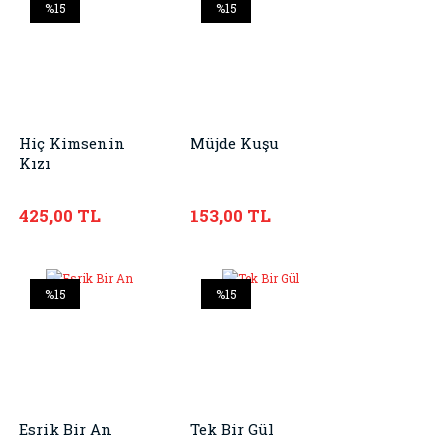
%15
%15
Hiç Kimsenin
Müjde Kuşu
Kızı
425,00 TL
153,00 TL
%15
%15
Esrik Bir An
Tek Bir Gül