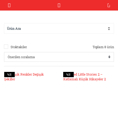
Stoktakiler
Toplam 8 ürün
%15
%15