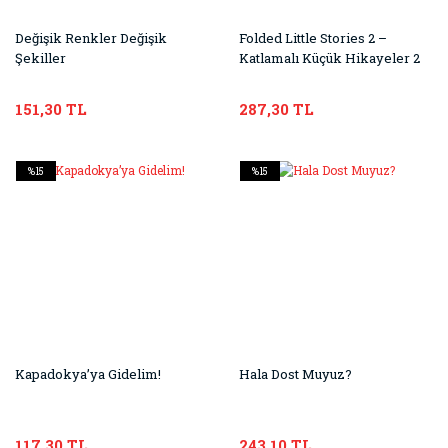
Değişik Renkler Değişik
Folded Little Stories 2 –
Şekiller
Katlamalı Küçük Hikayeler 2
151,30 TL
287,30 TL
%15
%15
Kapadokya’ya Gidelim!
Hala Dost Muyuz?
117,30 TL
243,10 TL