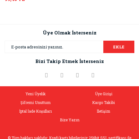
Üye Olmak İsterseniz
EKLE
Bizi Takip Etmek İsterseniz
Yeni Üyelik
Üye Girişi
Şifremi Unuttum
Kargo Takibi
İptal İade Koşulları
İletişim
Bize Yazın
© Tüm hakları saklıdır. Kredi kartı bilgileriniz 256bit SSL sertifikası ile