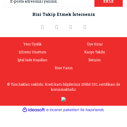
EKLE
Bizi Takip Etmek İsterseniz
Yeni Üyelik
Üye Girişi
Şifremi Unuttum
Kargo Takibi
İptal İade Koşulları
İletişim
Bize Yazın
© Tüm hakları saklıdır. Kredi kartı bilgileriniz 256bit SSL sertifikası ile
korunmaktadır.
ile
ideasoft
e-
hazırlandı.
ticaret
paketleri