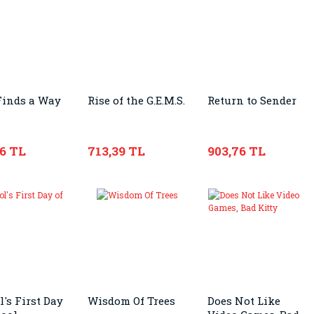
Finds a Way
Rise of the G.E.M.S.
Return to Sender
76 TL
713,39 TL
903,76 TL
's First Day
Wisdom Of Trees
Does Not Like