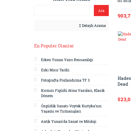
of Sc
Ara
903,
Detaylı Arama
En Populer Olanlar
Erken Yunan Vazo Ressamlığı
Eski Mısır Tarihi
Hades:
Fotoğrafta Pozlandırma TF 3
Dead
Kırmızı Figürlü Atina Vazoları, Klasik
Dönem
523,0
Özgürlük Sanatı-Voytek Kurtyka’nın
Yaşamı ve Tırmanışları
Antik Yunan'da Sanat ve Mitoloji