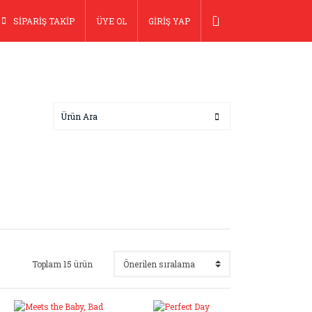
SİPARİŞ TAKİP
ÜYE OL
GİRİŞ YAP
Toplam 15 ürün