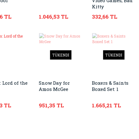
hool
Video Games, Bad
Kitty
76 TL
1.046,53 TL
332,66 TL
TÜKENDİ
TÜKENDİ
 Lord of the
Snow Day for
Boxers & Saints
Amos McGee
Boxed Set: 1
3 TL
951,35 TL
1.665,21 TL