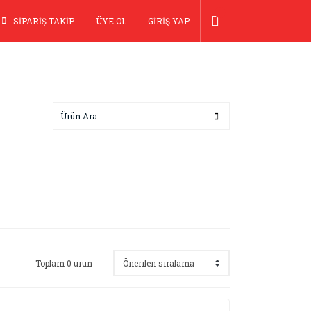
SİPARİŞ TAKİP
ÜYE OL
GİRİŞ YAP
Toplam 0 ürün