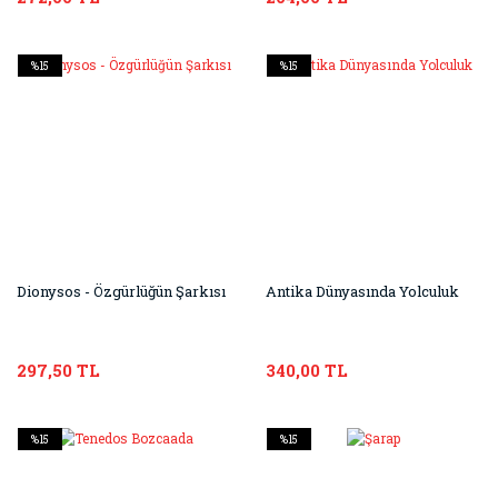
%15
%15
Dionysos - Özgürlüğün Şarkısı
Antika Dünyasında Yolculuk
297,50 TL
340,00 TL
%15
%15