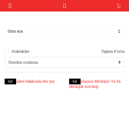
Stoktakiler
Toplam 8 ürün
%15
%15